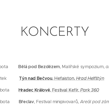
KONCERTY
Bělá pod Bezdězem
obota
, Malířské sympozium,
a
Týn nad Bečvou
átek
, Hefaiston,
Hrad Helfštýn
Hradec Králové
obota
, Festival Kefír,
Park 360
Břeclav
obota
, Festival minipivovarů,
Areál pod z