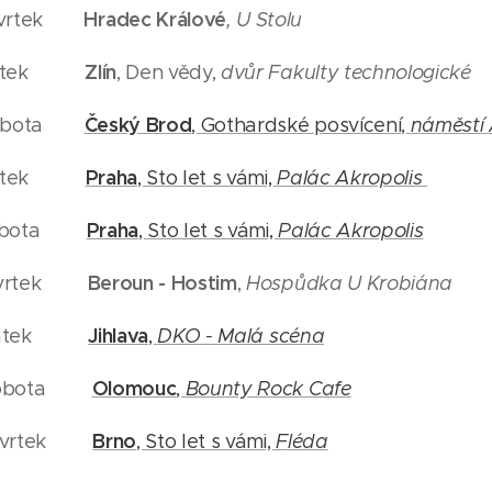
Hradec Králové
tvrtek
, U Stolu
Zlín
átek
, Den vědy,
dvůr Fakulty technologické
Český Brod
obota
, Gothardské posvícení,
náměstí 
Praha
átek
, Sto let s vámi,
Palác Akropolis
Praha
obota
, Sto let s vámi,
Palác Akropolis
Beroun - Hostim
tvrtek
,
Hospůdka U Krobiána
Jihlava
átek
,
DKO - Malá scéna
Olomouc
obota
,
Bounty Rock Cafe
Brno
tvrtek
, Sto let s vámi,
Fléda