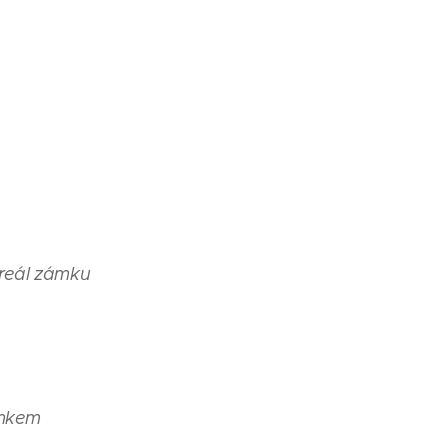
reál zámku
ámkem