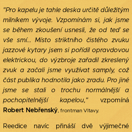
"
Pro kapelu je tahle deska určitě důležitým
milníkem vývoje. Vzpomínám si, jak jsme
se během zkoušení usnesli, že od teď se
vše smí... Místo striktního čistého zvuku
jazzové kytary jsem si pořídil opravdovou
elektrickou, do výzbroje zařadil zkreslený
zvuk a začali jsme využívat samply, což
část publika hodnotila jako zradu. Pro jiné
jsme se stali o trochu normálnější a
pochopitelnější kapelou,"
vzpomíná
Robert Nebřenský
, frontman Vltavy.
Reedice navíc přináší dvě výjimečné