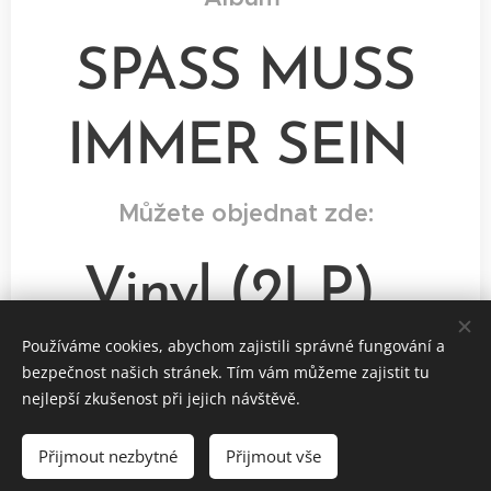
SPASS MUSS
IMMER SEIN
Můžete objednat zde:
Vinyl (2LP)
Používáme cookies, abychom zajistili správné fungování a
CD
bezpečnost našich stránek. Tím vám můžeme zajistit tu
nejlepší zkušenost při jejich návštěvě.
Přijmout nezbytné
Přijmout vše