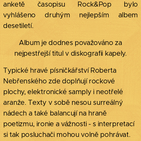
anketě časopisu Rock&Pop bylo
vyhlášeno druhým nejlepším albem
desetiletí.
Album je dodnes považováno za
nejpestřejší titul v diskografii kapely.
Typické hravé písničkářství Roberta
Nebřenského zde doplňují rockové
plochy, elektronické samply i neotřelé
aranže. Texty v sobě nesou surreálný
nádech a také balancují na hraně
poetizmu, ironie a vážnosti - s interpretací
si tak posluchači mohou volně pohrávat.