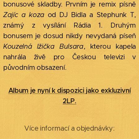
bonusové skladby. Prvním je remix písně
Zajíc a koza
od DJ Bidla a Stephunk T,
známý z vysílání Rádia 1. Druhým
bonusem je dosud nikdy nevydaná píseň
Kouzelná lžička Bulsara
, kterou kapela
nahrála živě pro Českou televizi v
původním obsazení.
Album je nyní k dispozici jako exkluzivní
2LP.
Více informací a objednávky:
👉