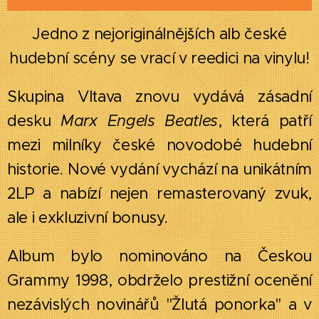
Jedno z nejoriginálnějších alb české
hudební scény se vrací v reedici na vinylu!
Skupina Vltava znovu vydává zásadní
desku
Marx Engels Beatles
, která patří
mezi milníky české novodobé hudební
historie. Nové vydání vychází na unikátním
2LP a nabízí nejen remasterovaný zvuk,
ale i exkluzivní bonusy.
Album b
ylo nominováno na Českou
Grammy 1998, obdrželo prestižní ocenění
nezávislých novinářů "Žlutá ponorka" a v